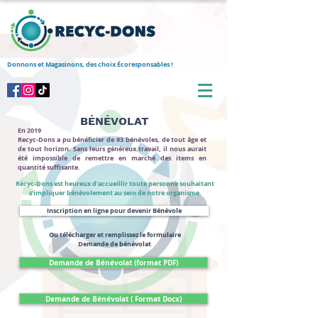
Donnons et Magasinons, des choix Écoresponsables !
BÉNÉVOLAT
En 2019
Recyc-Dons a pu bénéficier de 93 bénévoles, de tout âge et
de tout horizon. Sans leurs généreux travail, il nous aurait
été impossible de remettre en marché des items en
quantité suffisante.
Recyc-Dons est heureux d'accueillir toute personne souhaitant
s'impliquer bénévolement au sein de notre organisme.
Inscription en ligne pour devenir Bénévole
Ou télécharger et remplissez le formulaire
Demande de bénévolat
Demande de Bénévolat (format PDF)
Demande de Bénévolat ( Format Docx)