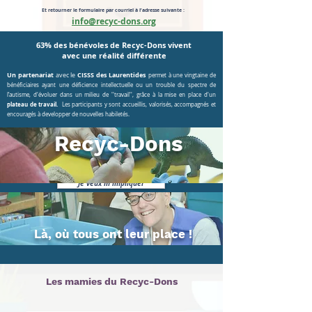
Et retourner le formulaire par courriel à l’adresse suivante :
info@recyc-dons.org
63% des bénévoles de Recyc-Dons vivent
avec une réalité différente
Un partenariat
CISSS
des Laurentides
avec le
permet à une vingtaine de
bénéficiaires
ayant une déficience intellectuelle ou un trouble du spectre de
l’autisme,
d'évoluer dans un milieu de ''travail'', grâce à la mise en place d'un
plateau de travail.
Les participants y sont accueillis, valorisés, accompagnés et
encouragés à developper de nouvelles habiletés.
Recyc-Dons
Je veux m'impliquer
Là, où tous ont leur place !
Les mamies du Recyc-Dons